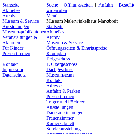
Startseite
Suche
|
Öffnungszeiten
|
Anfahrt
|
Bestell
Aktuelles
widerrufen
Archiv
Menü
Museum & Service
Museum Malerwinkelhaus Marktbreit
Ausstellungen
Startseite
Museumspublikationen
Aktuelles
Veranstaltungen &
Archiv
Aktionen
Museum & Service
Für Kinder
Öffnungszeiten & Eintrittspreise
Pressestimmen
Raumplan
Erdgeschoss
Kontakt
1. Obergeschoss
Impressum
Dachgeschoss
Datenschutz
Museumsteam
Kontakt
Adresse
Anfahrt & Parken
Pressestimmen
Träger und Förderer
Ausstellungen
Dauerausstellungen
Frauenzimmer
Römerkabinett
Sonderausstellung