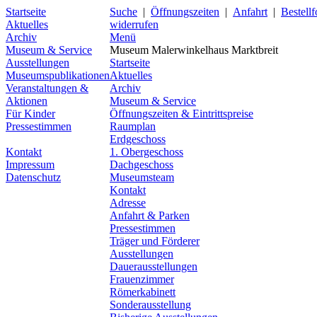
Startseite
Suche
|
Öffnungszeiten
|
Anfahrt
|
Bestell
Aktuelles
widerrufen
Archiv
Menü
Museum & Service
Museum Malerwinkelhaus Marktbreit
Ausstellungen
Startseite
Museumspublikationen
Aktuelles
Veranstaltungen &
Archiv
Aktionen
Museum & Service
Für Kinder
Öffnungszeiten & Eintrittspreise
Pressestimmen
Raumplan
Erdgeschoss
Kontakt
1. Obergeschoss
Impressum
Dachgeschoss
Datenschutz
Museumsteam
Kontakt
Adresse
Anfahrt & Parken
Pressestimmen
Träger und Förderer
Ausstellungen
Dauerausstellungen
Frauenzimmer
Römerkabinett
Sonderausstellung