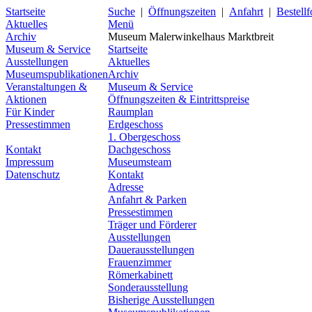
Startseite
Suche
|
Öffnungszeiten
|
Anfahrt
|
Bestell
Aktuelles
Menü
Archiv
Museum Malerwinkelhaus Marktbreit
Museum & Service
Startseite
Ausstellungen
Aktuelles
Museumspublikationen
Archiv
Veranstaltungen &
Museum & Service
Aktionen
Öffnungszeiten & Eintrittspreise
Für Kinder
Raumplan
Pressestimmen
Erdgeschoss
1. Obergeschoss
Kontakt
Dachgeschoss
Impressum
Museumsteam
Datenschutz
Kontakt
Adresse
Anfahrt & Parken
Pressestimmen
Träger und Förderer
Ausstellungen
Dauerausstellungen
Frauenzimmer
Römerkabinett
Sonderausstellung
Bisherige Ausstellungen