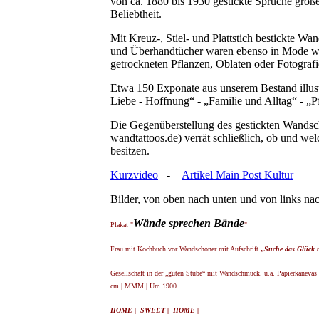
von ca. 1880 bis 1930 gestickte Sprüche groß
Beliebtheit.
Mit Kreuz-, Stiel- und Plattstich bestickte Wa
und Überhandtücher waren ebenso in Mode wie
getrockneten Pflanzen, Oblaten oder Fotograf
Etwa 150 Exponate aus unserem Bestand illus
Liebe - Hoffnung“ - „Familie und Alltag“ - „Pf
Die Gegenüberstellung des gestickten Wandsc
wandtattoos.de) verrät schließlich, ob und w
besitzen.
Kurzvideo
-
Artikel Main Post Kultur
Bilder, von oben nach unten und von links nac
Wände sprechen Bände
Plakat "
"
Frau mit Kochbuch vor Wandschoner mit Aufschrift
„
Suche das Glück ni
Gesellschaft in der „guten Stube“ mit Wandschmuck. u.a. Papierkanevas 
cm | MMM | Um 1900
HOME | SWEET | HOME |