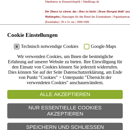
Wandtattoo in Kreuzstichoptik | Wandkings.de
Der Dienst ist schwer, das | Herz ist leicht | Drum Herrgott bleib‘ u
Wohlergehn.|
Haussegen für den Beruf des Eisenbahners | Papierkaneva
(Eisenbahn) | 39 x 51 cm | 1890-1900
Man kann | auch ohne Bier und Wein, | heiter und recht fröhlich sei
Cookie Einstellungen
Wandbehang | Baumwolle, an vier Seiten mit rotem Stoff eingefasst, Stiels
holländischer Tracht | 80 x 56 cm | Anfang 20. Jh.
Technisch notwendige Cookies
Google-Maps
Sage nie ein hartes Wort | Deinen Lieben um Dich her, | Es wird so 
Wir verwenden Cookies, um Ihnen die bestmögliche
nicht eingesäumt, Stielstich-, Schrift unterlegte Plattstichstickerei (
Erfahrung auf unserer Website zu bieten. Ihre Einwilligung für
den Einsatz von Cookies können Sie jederzeit widerrufen.
Dies können Sie auf der Seite Datenschutzerklärung, am Ende
von Punkt "Cookies" > Unterpunkt "Übersicht der
verwendeten Cookies" anschauen/ändern.
ALLE AKZEPTIEREN
NUR ESSENTIELLE COOKIES
AKZEPTIEREN
SPEICHERN UND SCHLIESSEN
Eine Seite zurück