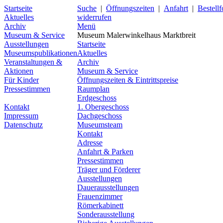
Startseite
Suche
|
Öffnungszeiten
|
Anfahrt
|
Bestell
Aktuelles
widerrufen
Archiv
Menü
Museum & Service
Museum Malerwinkelhaus Marktbreit
Ausstellungen
Startseite
Museumspublikationen
Aktuelles
Veranstaltungen &
Archiv
Aktionen
Museum & Service
Für Kinder
Öffnungszeiten & Eintrittspreise
Pressestimmen
Raumplan
Erdgeschoss
Kontakt
1. Obergeschoss
Impressum
Dachgeschoss
Datenschutz
Museumsteam
Kontakt
Adresse
Anfahrt & Parken
Pressestimmen
Träger und Förderer
Ausstellungen
Dauerausstellungen
Frauenzimmer
Römerkabinett
Sonderausstellung