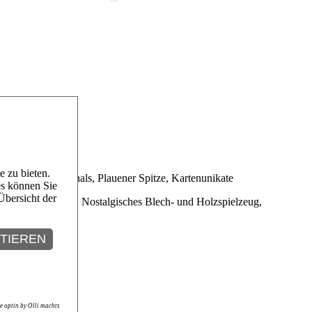
 zu bieten.
e-Tücher und Schals, Plauener Spitze, Kartenunikate
es können Sie
Übersicht der
dventskalender, Nostalgisches Blech- und Holzspielzeug,
 Spezereikuchen
.
PTIEREN
e optin by Olli machts