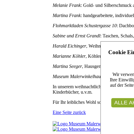
Melanie Frank
: Gold- und Silberschmuck a
Martina Frank
: handgearbeitete, individuel
Flohmarktladen Schustergasse 10
: Dachbo
Sabine und Ernst Grandl
: Taschen, Schals
Harald Eichinger
, Weihnachtsbäckerei: Ch
Cookie Ei
Marianne Köhler
, Köhler´s Schneeballen:
Martina Seeger
, Hausgemachte Spezialitä
Wir verwen
Museum Malerwinkelhaus
: Hüte und Mütz
Ihre Einwill
auf der Seit
In unserem weihnachtlich erweiterten Mu
Kinderbücher, u.v.m.
Für Ihr leibliches Wohl sorgt der
Freundesk
ALLE A
Eine Seite zurück