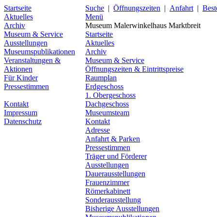
Startseite
Suche
|
Öffnungszeiten
|
Anfahrt
|
Best
Aktuelles
Menü
Archiv
Museum Malerwinkelhaus Marktbreit
Museum & Service
Startseite
Ausstellungen
Aktuelles
Museumspublikationen
Archiv
Veranstaltungen &
Museum & Service
Aktionen
Öffnungszeiten & Eintrittspreise
Für Kinder
Raumplan
Pressestimmen
Erdgeschoss
1. Obergeschoss
Kontakt
Dachgeschoss
Impressum
Museumsteam
Datenschutz
Kontakt
Adresse
Anfahrt & Parken
Pressestimmen
Träger und Förderer
Ausstellungen
Dauerausstellungen
Frauenzimmer
Römerkabinett
Sonderausstellung
Bisherige Ausstellungen