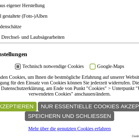
us eigener Herstellung
l gestaltete (Foto-)Alben
denschätze
, Drechsel- und Laubsägearbeiten
riststollen, Lebkuchen, Plätzchen
nstellungen
 Schneeballen, Heinerle
Technisch notwendige Cookies
Google-Maps
ten: Marmeladen und Liköre
den Cookies, um Ihnen die bestmögliche Erfahrung auf unserer Website
en aus Geschäftsauflösung, Besteckschmuck, Krawattencolliers, Vintag
igung für den Einsatz von Cookies können Sie jederzeit widerrufen. Di
e Datenschutzerklärung, am Ende von Punkt "Cookies" > Unterpunkt "
seumsshop finden Sie außerdem Baumschmuck und Vögel aus Lauscha, A
verwendeten Cookies" anschauen/ändern.
reis Museum Malerwinkelhaus e.V.
mit Glühsecco, Quittenpunsch und
KZEPTIEREN
NUR ESSENTIELLE COOKIES AKZE
SPEICHERN UND SCHLIESSEN
Mehr über die genutzten Cookies erfahren
Cooki