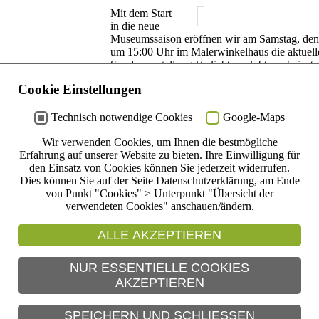
Mit dem Start
in die neue
Museumssaison eröffnen wir am Samstag, den 
um 15:00 Uhr im Malerwinkelhaus die aktuell
Sonderausstellung
Verliebt, verlobt, verheira
davon übrig bleibt. Objekte und Geschichten 
Cookie Einstellungen
Sammlung.
Die Objekte in der aktuellen Sonderausstellun
Technisch notwendige Cookies
Google-Maps
gemeinsam: sie gehören zu einer einstigen Par
Hochzeit, der darauffolgenden Familiengründu
Wir verwenden Cookies, um Ihnen die bestmögliche
langjährigen Ehe. Lange wurden sie als Erinn
Erfahrung auf unserer Website zu bieten. Ihre Einwilligung für
den jeweiligen Familien aufbewahrt, bevor sie 
den Einsatz von Cookies können Sie jederzeit widerrufen.
unsere Sammlung gelangten. Zusammen mit d
Dies können Sie auf der Seite Datenschutzerklärung, am Ende
entsprechenden Geschichten oder den damalig
von Punkt "Cookies" > Unterpunkt "Übersicht der
sind sie zu spannenden Exponaten geworden,
verwendeten Cookies" anschauen/ändern.
von allerlei „Hochzeitswissen“ zu früher und 
Ihnen im Malerwinkelhaus entdeckt und besta
ALLE AKZEPTIEREN
können.
Der Freundeskreis Museum Malerwinkelhaus e
NUR ESSENTIELLE COOKIES
einem kleinen Imbiss und Umtrunk für die Be
AKZEPTIEREN
herzlich gedankt sei!
SPEICHERN UND SCHLIESSEN
Eine Seite zurück