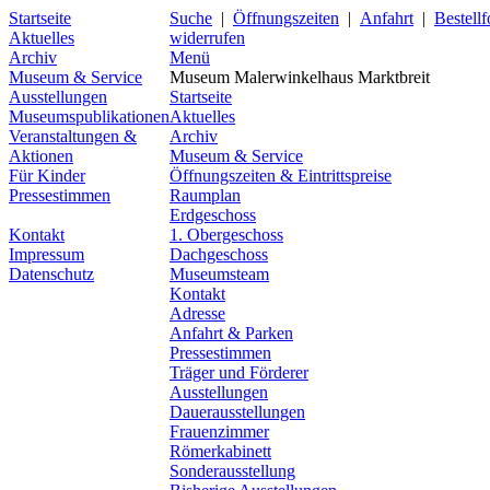
Startseite
Suche
|
Öffnungszeiten
|
Anfahrt
|
Bestell
Aktuelles
widerrufen
Archiv
Menü
Museum & Service
Museum Malerwinkelhaus Marktbreit
Ausstellungen
Startseite
Museumspublikationen
Aktuelles
Veranstaltungen &
Archiv
Aktionen
Museum & Service
Für Kinder
Öffnungszeiten & Eintrittspreise
Pressestimmen
Raumplan
Erdgeschoss
Kontakt
1. Obergeschoss
Impressum
Dachgeschoss
Datenschutz
Museumsteam
Kontakt
Adresse
Anfahrt & Parken
Pressestimmen
Träger und Förderer
Ausstellungen
Dauerausstellungen
Frauenzimmer
Römerkabinett
Sonderausstellung