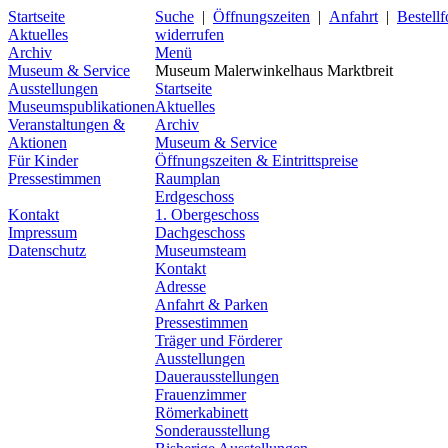
Startseite
Suche
|
Öffnungszeiten
|
Anfahrt
|
Bestell
Aktuelles
widerrufen
Archiv
Menü
Museum & Service
Museum Malerwinkelhaus Marktbreit
Ausstellungen
Startseite
Museumspublikationen
Aktuelles
Veranstaltungen &
Archiv
Aktionen
Museum & Service
Für Kinder
Öffnungszeiten & Eintrittspreise
Pressestimmen
Raumplan
Erdgeschoss
Kontakt
1. Obergeschoss
Impressum
Dachgeschoss
Datenschutz
Museumsteam
Kontakt
Adresse
Anfahrt & Parken
Pressestimmen
Träger und Förderer
Ausstellungen
Dauerausstellungen
Frauenzimmer
Römerkabinett
Sonderausstellung