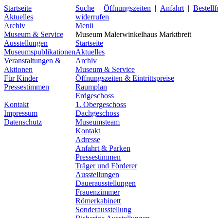
Startseite
Suche
|
Öffnungszeiten
|
Anfahrt
|
Bestell
Aktuelles
widerrufen
Archiv
Menü
Museum & Service
Museum Malerwinkelhaus Marktbreit
Ausstellungen
Startseite
Museumspublikationen
Aktuelles
Veranstaltungen &
Archiv
Aktionen
Museum & Service
Für Kinder
Öffnungszeiten & Eintrittspreise
Pressestimmen
Raumplan
Erdgeschoss
Kontakt
1. Obergeschoss
Impressum
Dachgeschoss
Datenschutz
Museumsteam
Kontakt
Adresse
Anfahrt & Parken
Pressestimmen
Träger und Förderer
Ausstellungen
Dauerausstellungen
Frauenzimmer
Römerkabinett
Sonderausstellung