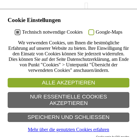
Freundeskreis Museum im Malerwinkelhaus e
Cookie Einstellungen
Malerwinkelhaus
Donnerstag, 03. September 2026
Technisch notwendige Cookies
Google-Maps
Himmelsstürmer: Vogelzeit im Malerwinkelha
Wir verwenden Cookies, um Ihnen die bestmögliche
Mit Kinderführung, Märchen und Geschichten,
Erfahrung auf unserer Website zu bieten. Ihre Einwilligung für
Spielen... rund um die Vogelwelt
den Einsatz von Cookies können Sie jederzeit widerrufen.
Dies können Sie auf der Seite Datenschutzerklärung, am Ende
Alter: bis 12 Jahre
von Punkt "Cookies" > Unterpunkt "Übersicht der
Teilnehmer: 12
verwendeten Cookies" anschauen/ändern.
Beginn: 15:00 Uhr - Ende: 17:00 Uhr
Kaution: 5,- € - Kosten: Keine, dank des Freu
ALLE AKZEPTIEREN
Museum Malerwinkelhaus!
Anmeldung erforderlich! - Treffpunkt:
NUR ESSENTIELLE COOKIES
Museum Malerwinkelhaus
AKZEPTIEREN
Für Getränke und kleine Leckereien ist jeweils
SPEICHERN UND SCHLIESSEN
Eine Seite zurück
Mehr über die genutzten Cookies erfahren