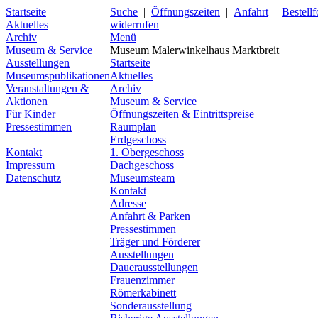
Startseite
Suche
|
Öffnungszeiten
|
Anfahrt
|
Bestell
Aktuelles
widerrufen
Archiv
Menü
Museum & Service
Museum Malerwinkelhaus Marktbreit
Ausstellungen
Startseite
Museumspublikationen
Aktuelles
Veranstaltungen &
Archiv
Aktionen
Museum & Service
Für Kinder
Öffnungszeiten & Eintrittspreise
Pressestimmen
Raumplan
Erdgeschoss
Kontakt
1. Obergeschoss
Impressum
Dachgeschoss
Datenschutz
Museumsteam
Kontakt
Adresse
Anfahrt & Parken
Pressestimmen
Träger und Förderer
Ausstellungen
Dauerausstellungen
Frauenzimmer
Römerkabinett
Sonderausstellung