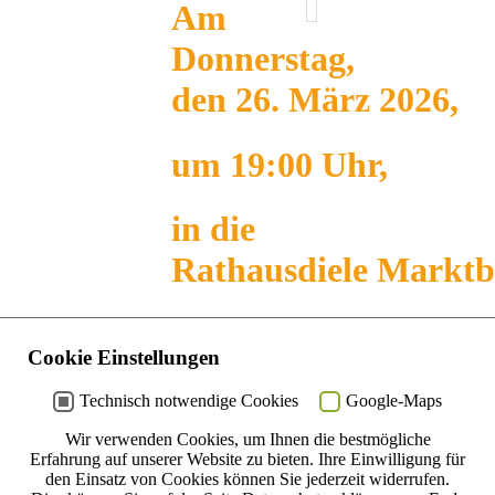
Am
Donnerstag,
den 26. März 2026,
um 19:00 Uhr,
in die
Rathausdiele Marktb
Von Schwalbe, Eule, Kuckuck, Storch und N
Der
Vogel des Jahres
von 1971 bis heute in
Cookie Einstellungen
Geschichten
.
Technisch notwendige Cookies
Google-Maps
Mit Aquarellen von Karl Meyer
Wir verwenden Cookies, um Ihnen die bestmögliche
Erfahrung auf unserer Website zu bieten. Ihre Einwilligung für
Gäste wie
Klaus Sanzenbacher
vom LBV Kitzi
den Einsatz von Cookies können Sie jederzeit widerrufen.