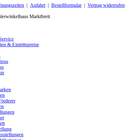
fnungszeiten
|
Anfahrt
|
Bestellformular
|
Vertrag widerrufen
erwinkelhaus Marktbreit
ervice
en & Eintrittspreise
s
hoss
ss
am
arken
men
Förderer
en
llungen
er
ett
ellung
usstellungen