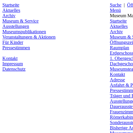
Startseite
Suche
|
Öf
Aktuelles
Menü
Archiv
Museum Mal
Museum & Service
Startseite
Ausstellungen
Aktuelles
Museumspublikationen
Archiv
Veranstaltungen & Aktionen
Museum & S
Für Kinder
Öffnungszeit
Pressestimmen
Raumplan
Erdgeschos
Kontakt
1. Obergesc
Impressum
Dachgescho
Datenschutz
Museumste
Kontakt
Adresse
Anfahrt & P
Pressestim
Träger und 
Ausstellung
Dauerausste
Frauenzimm
Römerkabin
Sonderausst
Bisherige A