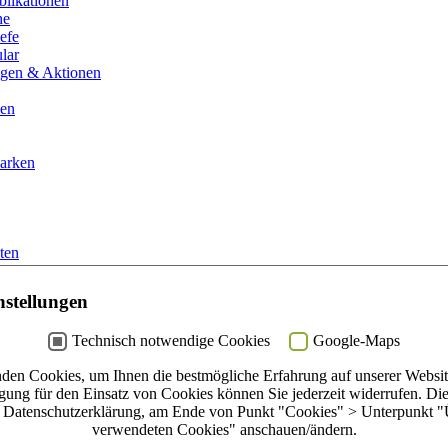
likationen
he
efe
lar
ngen & Aktionen
men
arken
ten
lar
nstellungen
errufen
Technisch notwendige Cookies
Google-Maps
erne
erem Shop
den Cookies, um Ihnen die bestmögliche Erfahrung auf unserer Website
igung für den Einsatz von Cookies können Sie jederzeit widerrufen. Di
ternedesign aus Berlin, handgefertigt und fair gehandelt
e Datenschutzerklärung, am Ende von Punkt "Cookies" > Unterpunkt "
verwendeten Cookies" anschauen/ändern.
zurück