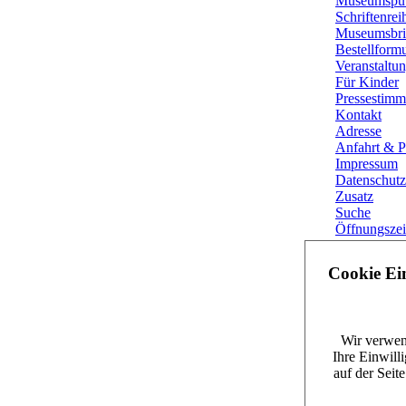
Museumspub
Schriftenrei
Museumsbri
Bestellformu
Veranstaltu
Für Kinder
Pressestim
Kontakt
Adresse
Anfahrt & P
Impressum
Datenschutz
Zusatz
Suche
Öffnungszei
Anfahrt
Bestellformu
Cookie Ei
Vertrag wid
Leuchtst
Neu in uns
Wir verwen
Ihre Einwill
JustStars: S
auf der Seit
Eine Seite 